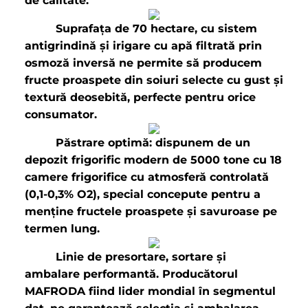
de calitate.
Suprafața de 70 hectare, cu sistem
antigrindină și irigare cu apă ﬁltrată prin
osmoză inversă ne permite să producem
fructe proaspete din soiuri selecte cu gust și
textură deosebită, perfecte pentru orice
consumator.
Păstrare optimă: dispunem de un
depozit frigoriﬁc modern de 5000 tone cu 18
camere frigoriﬁce cu atmosferă controlată
(0,1-0,3% O2), special concepute pentru a
menține fructele proaspete și savuroase pe
termen lung.
Linie de presortare, sortare și
ambalare performantă. Producătorul
MAFRODA ﬁind lider mondial în segmentul