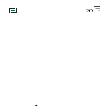
RO
Despre noi
Produsele noastre
Servicii
Certificări
Contacte
Fondat în 2016
Oferim calitate superioară, tehnologie și
sustenabilitate în cultivarea și distribuția fructelor