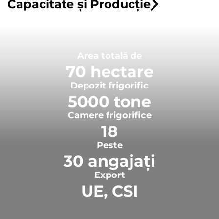
Capacitate și Producție
Area totală de
70 hectare
Depozit frigorific
5000 tone
Camere frigorifice
18
Peste
30 angajați
Export
UE, CSI