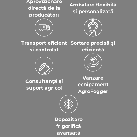
Aprovizionare
Ambalare flexibilă
directă de la
și personalizată
producători
Transport eficient
Sortare precisă și
și controlat
eficientă
Vânzare
Consultanță și
echipament
suport agricol
AgroFogger
Depozitare
frigorifică
avansată